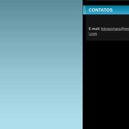
CONTATOS
E-mail:
fotoseom
ara@gm
l.com