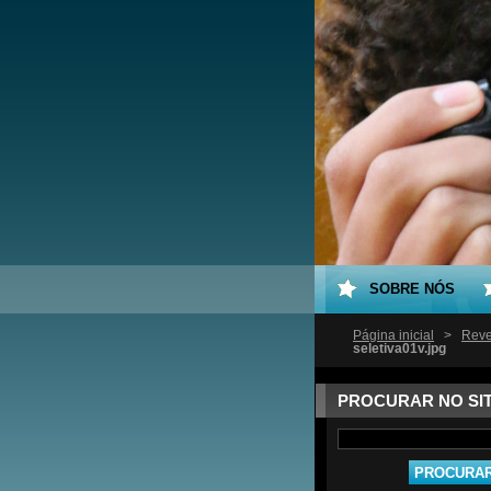
SOBRE NÓS
Página inicial
>
Reve
seletiva01v.jpg
PROCURAR NO SI