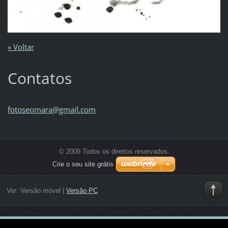
« Voltar
Contatos
fotoseom
ara@gmai
l.com
© 2009 Todos os direitos reservados.
Crie o seu site grátis
Ver:
Versão móvel
|
Versão PC