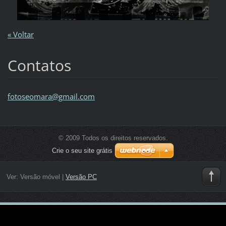
« Voltar
Contatos
fotoseom
ara@gmai
l.com
© 2009 Todos os direitos reservados.
Crie o seu site grátis
Ver:
Versão móvel
|
Versão PC