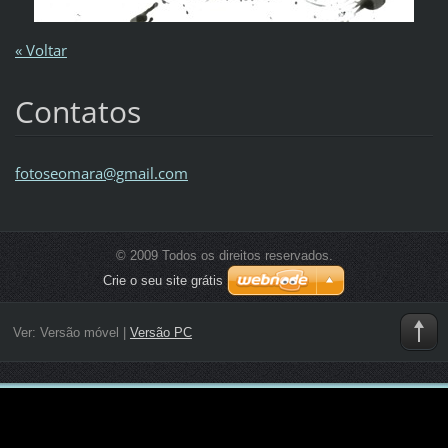
« Voltar
Contatos
fotoseom
ara@gmai
l.com
© 2009 Todos os direitos reservados.
Crie o seu site grátis
Ver:
Versão móvel
|
Versão PC