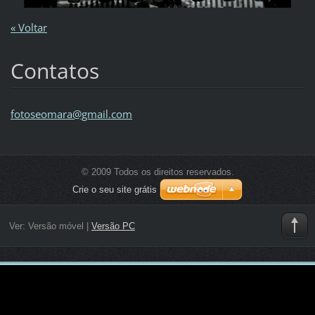
« Voltar
Contatos
fotoseom
ara@gmai
l.com
© 2009 Todos os direitos reservados.
Crie o seu site grátis
Ver:
Versão móvel
|
Versão PC