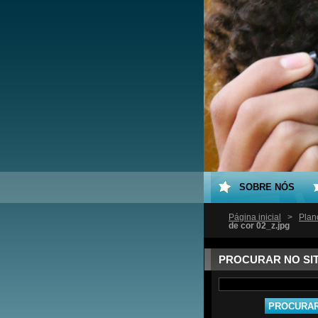
SOBRE NÓS
Página inicial
>
Plan
de cor 02_z.jpg
PROCURAR NO SI