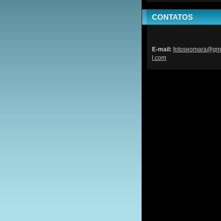
CONTATOS
E-mail:
fotoseom
ara@gm
l.com