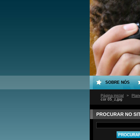
SOBRE NÓS
Página inicial
>
Plan
cor 05_z.jpg
PROCURAR NO SI