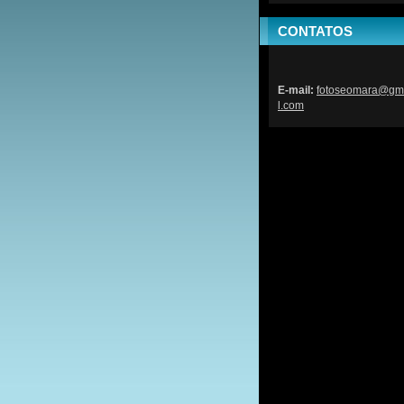
CONTATOS
E-mail:
fotoseom
ara@gm
l.com