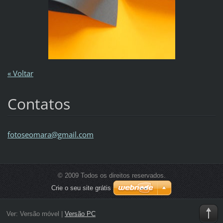
« Voltar
Contatos
fotoseom
ara@gmai
l.com
© 2009 Todos os direitos reservados.
Crie o seu site grátis
Ver:
Versão móvel
|
Versão PC