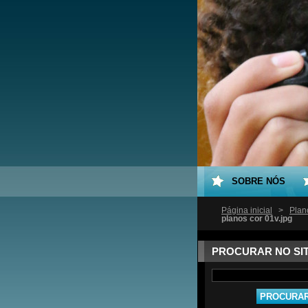
SOBRE NÓS
Página inicial
>
Plan
planos cor 01v.jpg
PROCURAR NO SI