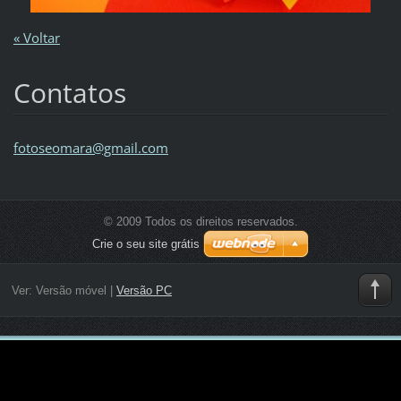
« Voltar
Contatos
fotoseom
ara@gmai
l.com
© 2009 Todos os direitos reservados.
Crie o seu site grátis
Ver:
Versão móvel
|
Versão PC