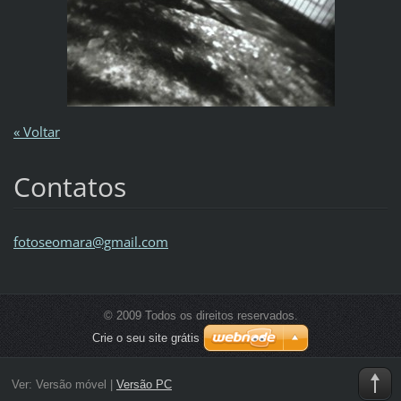
« Voltar
Contatos
fotoseom
ara@gmai
l.com
© 2009 Todos os direitos reservados.
Crie o seu site grátis
Ver:
Versão móvel
|
Versão PC