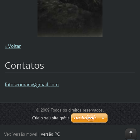
« Voltar
Contatos
fotoseom
ara@gmai
l.com
© 2009 Todos os direitos reservados.
Crie o seu site grátis
Ver:
Versão móvel
|
Versão PC