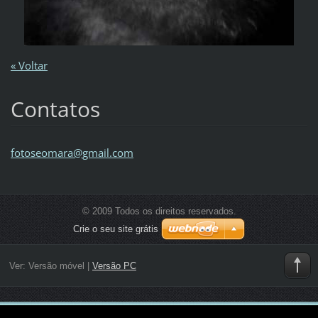
« Voltar
Contatos
fotoseom
ara@gmai
l.com
© 2009 Todos os direitos reservados.
Crie o seu site grátis
Ver:
Versão móvel
|
Versão PC