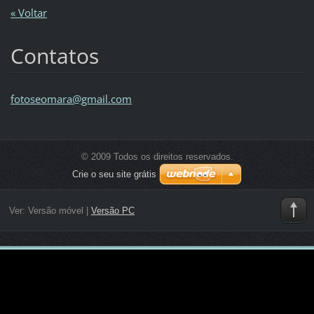
« Voltar
Contatos
fotoseom
ara@gmai
l.com
© 2009 Todos os direitos reservados.
Crie o seu site grátis
Ver:
Versão móvel
|
Versão PC