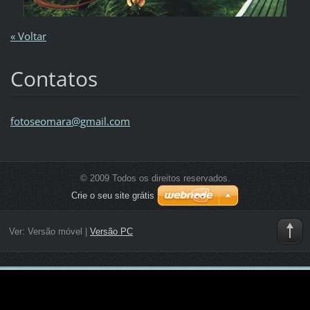
« Voltar
Contatos
fotoseom
ara@gmai
l.com
© 2009 Todos os direitos reservados.
Crie o seu site grátis
Ver:
Versão móvel
|
Versão PC