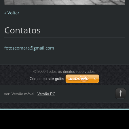
« Voltar
Contatos
fotoseom
ara@gmai
l.com
© 2009 Todos os direitos reservados.
Crie o seu site grátis
Ver:
Versão móvel
|
Versão PC