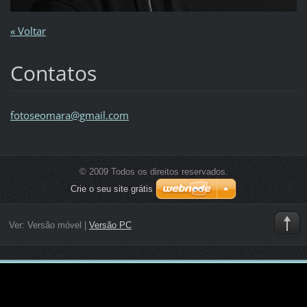
« Voltar
Contatos
fotoseom
ara@gmai
l.com
© 2009 Todos os direitos reservados.
Crie o seu site grátis
Ver:
Versão móvel
|
Versão PC