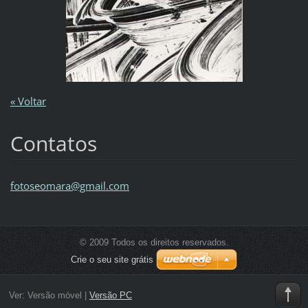
« Voltar
Contatos
fotoseom
ara@gmai
l.com
© 2009 Todos os direitos reservados.
Crie o seu site grátis
Ver:
Versão móvel
|
Versão PC