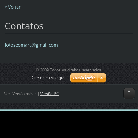
« Voltar
Contatos
fotoseom
ara@gmai
l.com
© 2009 Todos os direitos reservados.
Crie o seu site grátis
Ver:
Versão móvel
|
Versão PC