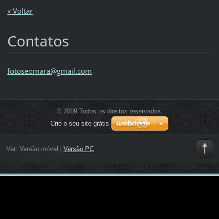
« Voltar
Contatos
fotoseom
ara@gmai
l.com
© 2009 Todos os direitos reservados.
Crie o seu site grátis
Ver:
Versão móvel
|
Versão PC