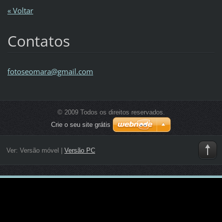
« Voltar
Contatos
fotoseom
ara@gmai
l.com
© 2009 Todos os direitos reservados.
Crie o seu site grátis
Ver:
Versão móvel
|
Versão PC