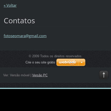
« Voltar
Contatos
fotoseom
ara@gmai
l.com
© 2009 Todos os direitos reservados.
Crie o seu site grátis
Ver:
Versão móvel
|
Versão PC