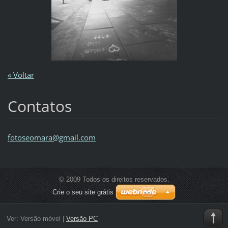
« Voltar
Contatos
fotoseom
ara@gmai
l.com
© 2009 Todos os direitos reservados.
Crie o seu site grátis
Ver:
Versão móvel
|
Versão PC