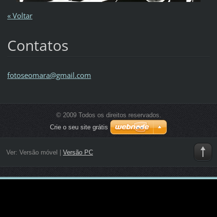
« Voltar
Contatos
fotoseom
ara@gmai
l.com
© 2009 Todos os direitos reservados.
Crie o seu site grátis
Ver:
Versão móvel
|
Versão PC