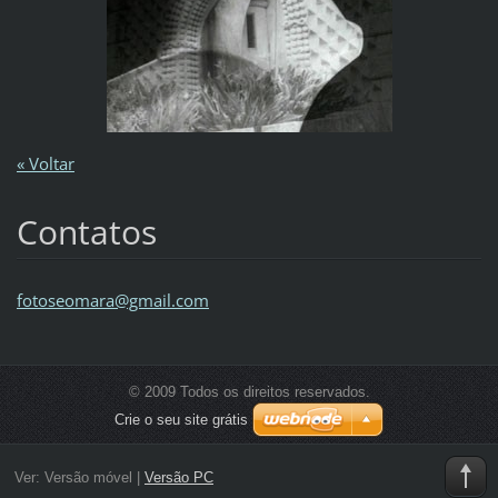
« Voltar
Contatos
fotoseom
ara@gmai
l.com
© 2009 Todos os direitos reservados.
Crie o seu site grátis
Ver:
Versão móvel
|
Versão PC