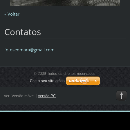
« Voltar
Contatos
fotoseom
ara@gmai
l.com
© 2009 Todos os direitos reservados.
Crie o seu site grátis
Ver:
Versão móvel
|
Versão PC