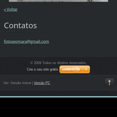
« Voltar
Contatos
fotoseom
ara@gmai
l.com
© 2009 Todos os direitos reservados.
Crie o seu site grátis
Ver:
Versão móvel
|
Versão PC