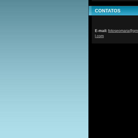
CONTATOS
E-mail:
fotoseom
ara@gm
l.com