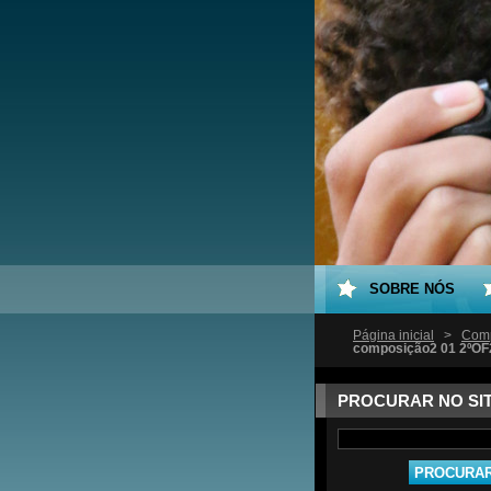
SOBRE NÓS
Página inicial
>
Comp
composição2 01 2ºOF2
PROCURAR NO SI