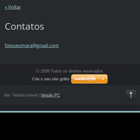
« Voltar
Contatos
fotoseom
ara@gmai
l.com
© 2009 Todos os direitos reservados.
Crie o seu site grátis
Ver:
Versão móvel
|
Versão PC