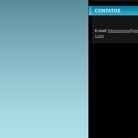
CONTATOS
E-mail:
fotoseom
ara@gm
l.com