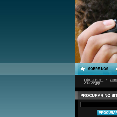
SOBRE NÓS
Página inicial
>
Comp
2ºOF2v.jpg
PROCURAR NO SI