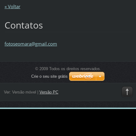
« Voltar
Contatos
fotoseom
ara@gmai
l.com
© 2009 Todos os direitos reservados.
Crie o seu site grátis
Ver:
Versão móvel
|
Versão PC