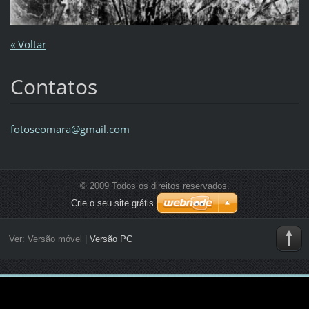
« Voltar
Contatos
fotoseom
ara@gmai
l.com
© 2009 Todos os direitos reservados.
Crie o seu site grátis
Ver:
Versão móvel
|
Versão PC