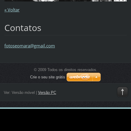
« Voltar
Contatos
fotoseom
ara@gmai
l.com
© 2009 Todos os direitos reservados.
Crie o seu site grátis
Ver:
Versão móvel
|
Versão PC