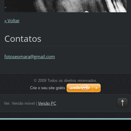
« Voltar
Contatos
fotoseom
ara@gmai
l.com
© 2009 Todos os direitos reservados.
Crie o seu site grátis
Ver:
Versão móvel
|
Versão PC