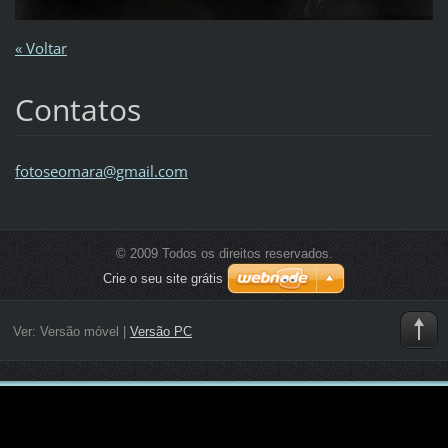
« Voltar
Contatos
fotoseom
ara@gmai
l.com
© 2009 Todos os direitos reservados.
Crie o seu site grátis
Ver:
Versão móvel
|
Versão PC