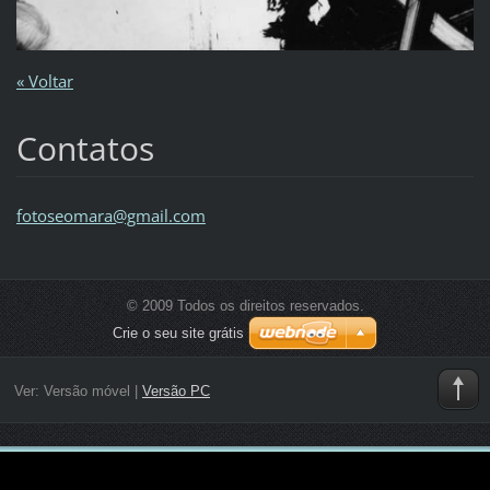
« Voltar
Contatos
fotoseom
ara@gmai
l.com
© 2009 Todos os direitos reservados.
Crie o seu site grátis
Ver:
Versão móvel
|
Versão PC