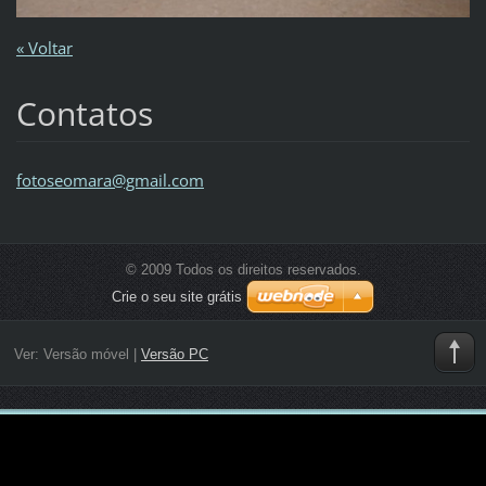
« Voltar
Contatos
fotoseom
ara@gmai
l.com
© 2009 Todos os direitos reservados.
Crie o seu site grátis
Ver:
Versão móvel
|
Versão PC