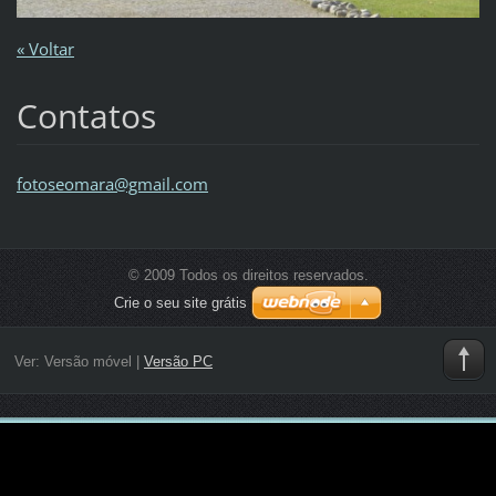
« Voltar
Contatos
fotoseom
ara@gmai
l.com
© 2009 Todos os direitos reservados.
Crie o seu site grátis
Ver:
Versão móvel
|
Versão PC