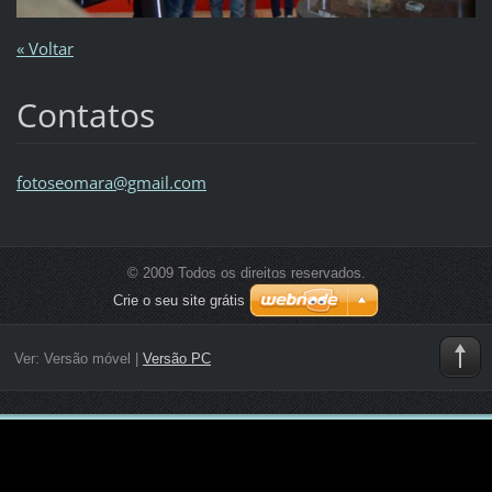
« Voltar
Contatos
fotoseom
ara@gmai
l.com
© 2009 Todos os direitos reservados.
Crie o seu site grátis
Ver:
Versão móvel
|
Versão PC