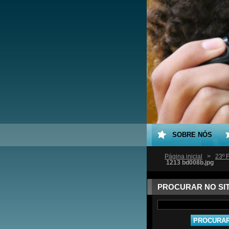
SOBRE NÓS
Página inicial
>
23º 
1213 bd008b.jpg
PROCURAR NO SI