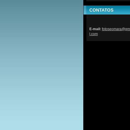
CONTATOS
E-mail:
fotoseom
ara@gm
l.com