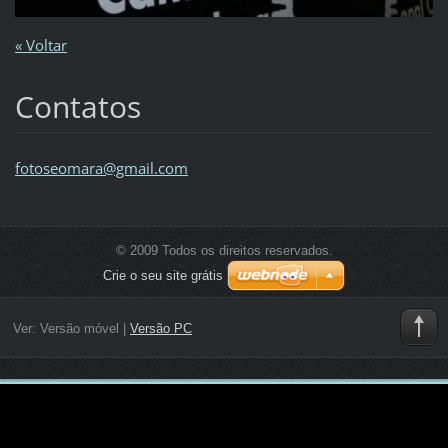
« Voltar
Contatos
fotoseom
ara@gmai
l.com
© 2009 Todos os direitos reservados.
Crie o seu site grátis
Ver:
Versão móvel
|
Versão PC