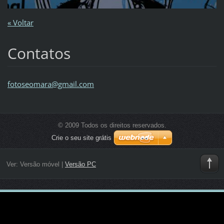
« Voltar
Contatos
fotoseom
ara@gmai
l.com
© 2009 Todos os direitos reservados.
Crie o seu site grátis
Ver:
Versão móvel
|
Versão PC