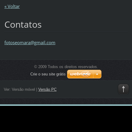
« Voltar
Contatos
fotoseom
ara@gmai
l.com
© 2009 Todos os direitos reservados.
Crie o seu site grátis
Ver:
Versão móvel
|
Versão PC