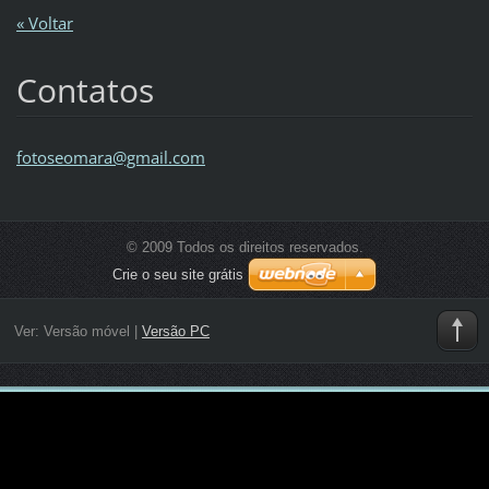
« Voltar
Contatos
fotoseom
ara@gmai
l.com
© 2009 Todos os direitos reservados.
Crie o seu site grátis
Ver:
Versão móvel
|
Versão PC