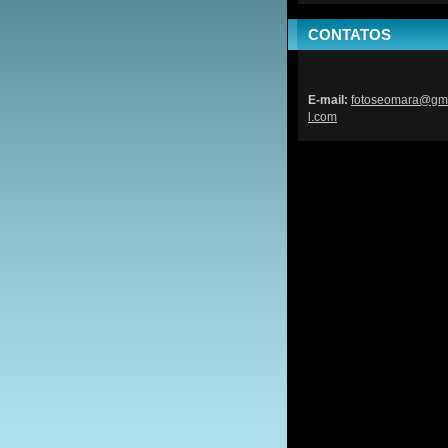
CONTATOS
E-mail:
fotoseom
ara@gm
l.com