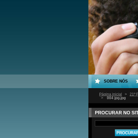
SOBRE NÓS
Página inicial
>
21º 
>
004 jpg.jpg
PROCURAR NO SI