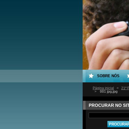
SOBRE NÓS
Página inicial
>
21º 
>
001 jpg.jpg
PROCURAR NO SI