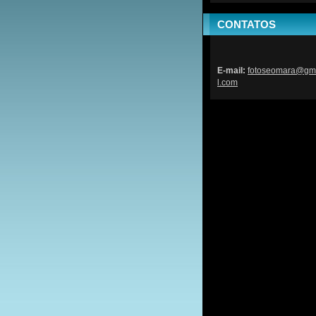
CONTATOS
E-mail:
fotoseom
ara@gm
l.com