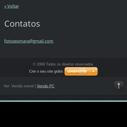
« Voltar
Contatos
fotoseom
ara@gmai
l.com
© 2009 Todos os direitos reservados.
Crie o seu site grátis
Ver:
Versão móvel
|
Versão PC