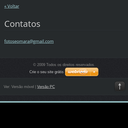
« Voltar
Contatos
fotoseom
ara@gmai
l.com
© 2009 Todos os direitos reservados.
Crie o seu site grátis
Ver:
Versão móvel
|
Versão PC