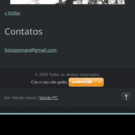
« Voltar
Contatos
fotoseom
ara@gmai
l.com
© 2009 Todos os direitos reservados.
Crie o seu site grátis
Ver:
Versão móvel
|
Versão PC