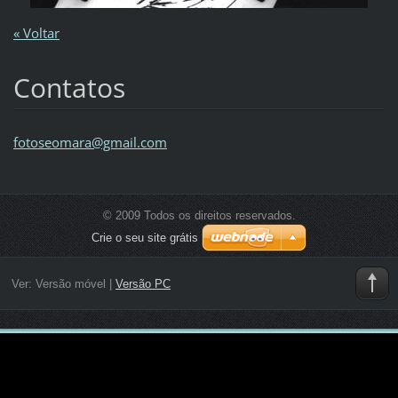
« Voltar
Contatos
fotoseom
ara@gmai
l.com
© 2009 Todos os direitos reservados.
Crie o seu site grátis
Ver:
Versão móvel
|
Versão PC